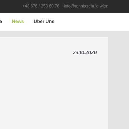
+43 676 / 353 60 76
info@tennisschule.wien
e
News
Über Uns
23.10.2020