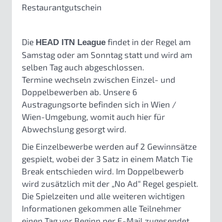
Restaurantgutschein
Die
findet in der Regel am
HEAD ITN League
Samstag oder am Sonntag statt und wird am
selben Tag auch abgeschlossen.
Termine wechseln zwischen Einzel- und
Doppelbewerben ab. Unsere 6
Austragungsorte befinden sich in Wien /
Wien-Umgebung, womit auch hier für
Abwechslung gesorgt wird.
Die Einzelbewerbe werden auf 2 Gewinnsätze
gespielt, wobei der 3 Satz in einem Match Tie
Break entschieden wird. Im Doppelbewerb
wird zusätzlich mit der „No Ad“ Regel gespielt.
Die Spielzeiten und alle weiteren wichtigen
Informationen gekommen alle Teilnehmer
einen Tag vor Beginn per E-Mail zugesendet.