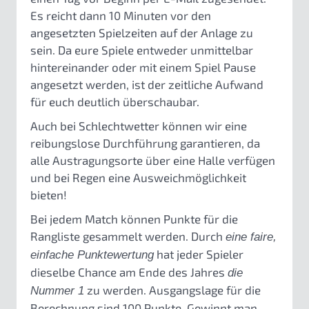
Es reicht dann 10 Minuten vor den
angesetzten Spielzeiten auf der Anlage zu
sein. Da eure Spiele entweder unmittelbar
hintereinander oder mit einem Spiel Pause
angesetzt werden, ist der zeitliche Aufwand
für euch deutlich überschaubar.
Auch bei Schlechtwetter können wir eine
reibungslose Durchführung garantieren, da
alle Austragungsorte über eine Halle verfügen
und bei Regen eine Ausweichmöglichkeit
bieten!
Bei jedem Match können Punkte für die
Rangliste gesammelt werden. Durch
eine faire,
hat jeder Spieler
einfache Punktewertung
dieselbe Chance am Ende des Jahres
die
zu werden. Ausgangslage für die
Nummer 1
Berechnung sind 100 Punkte. Gewinnt man