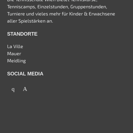
Tenniscamps, Einzelstunden, Gruppenstunden,
Turniere und vieles mehr für Kinder & Erwachsene
aller Spielstärken an.
STANDORTE
La Ville
Mauer
Meidling
SOCIAL MEDIA